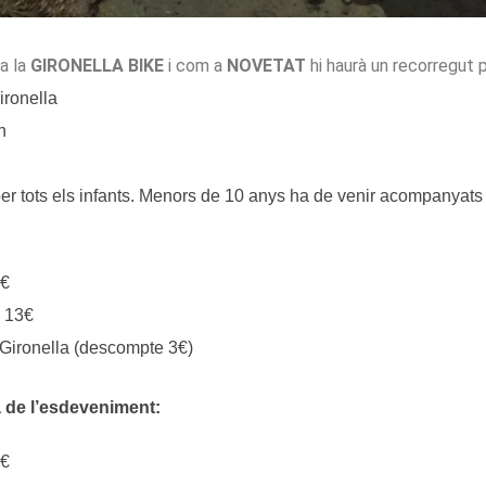
a la
GIRONELLA BIKE
i com a
NOVETAT
hi haurà un recorregut 
ironella
h
r tots els infants. Menors de 10 anys ha de venir acompanyats 
0€
: 13€
 Gironella (descompte 3€)
a de l’esdeveniment:
5€