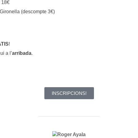
: 18€
 Gironella (descompte 3€)
TIS
!
i a l’
arribada
.
INSCRIPCIONS!
POST AUTHOR