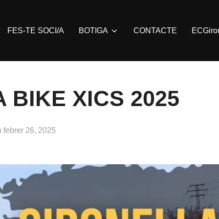
FES-TE SOCI/A
BOTIGA
CONTACTE
ECGiro
 BIKE XICS 2025
n
febrer 26, 2025