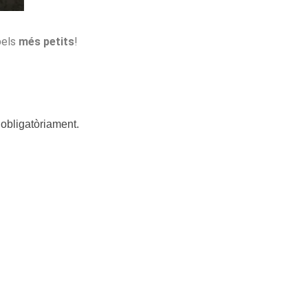
pels
més petits
!
obligatòriament.