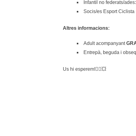
Infantil no federats/ades
Socis/es Esport Ciclista
Altres informacions:
Adult acompanyant
GRA
Entrepà, beguda i obsequ
Us hi esperem!🚴‍♀️💥