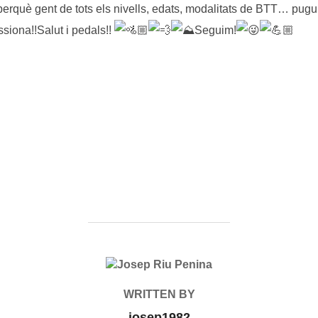
rquè gent de tots els nivells, edats, modalitats de BTT… pugui
siona!!Salut i pedals!!
Seguim!
POST AUTHOR
WRITTEN BY
josep1982