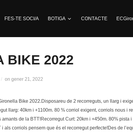
FES-TE SOCI/A
BOTIGA
CONTACTE
ECGiro
 BIKE 2022
Posted
on
gener 21, 2022
on
ronella Bike 2022.Disposareu de 2 recorreguts, un llarg i exig
gut llarg: 40km i +1100m. 80 % corriol exigent, corriols nous i r
ls amants de la BTT!Recorregut Curt: 20km i +450m. 80% pista i 2
TT i als corriols pensem que és el recorregut perfecte!Des de l