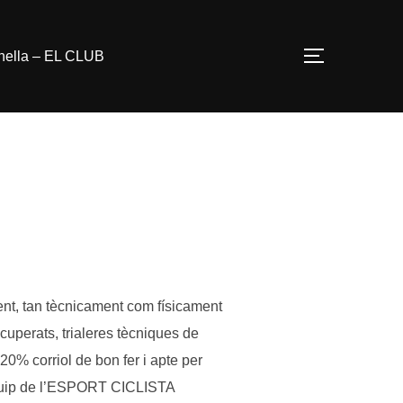
nella – EL CLUB
TOGGLE S
ent, tan tècnicament com físicament
ecuperats, trialeres tècniques de
0% corriol de bon fer i apte per
’equip de l’ESPORT CICLISTA