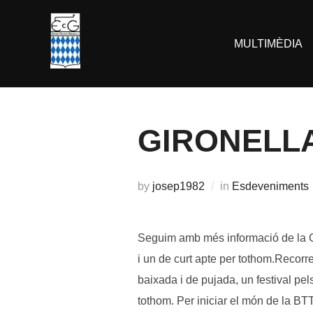
Skip
to
MULTIMÈDIA
content
GIRONELLA
by
josep1982
in
Esdeveniments
Seguim amb més informació de la Gi
i un de curt apte per tothom.Recorre
baixada i de pujada, un festival pe
tothom. Per iniciar el món de la B