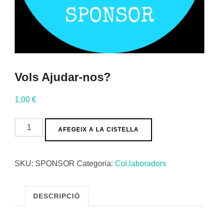
Vols Ajudar-nos?
1,00
€
quantitat
AFEGEIX A LA CISTELLA
de
Vols
SKU:
SPONSOR
Categoria:
Col.laboradors
Ajudar-
nos?
DESCRIPCIÓ