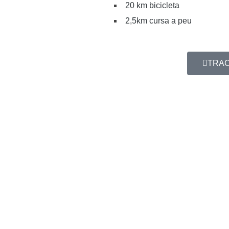
20 km bicicleta
2,5km cursa a peu
TRA