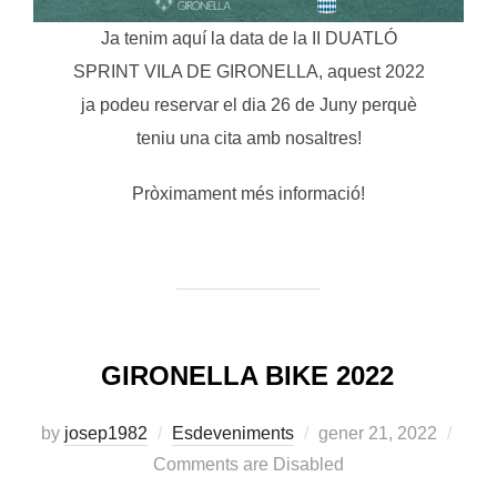
Ja tenim aquí la data de la II DUATLÓ
SPRINT VILA DE GIRONELLA, aquest 2022
ja podeu reservar el dia 26 de Juny perquè
teniu una cita amb nosaltres!
Pròximament més informació!
GIRONELLA BIKE 2022
Posted
by
josep1982
Esdeveniments
gener 21, 2022
on
Comments are Disabled