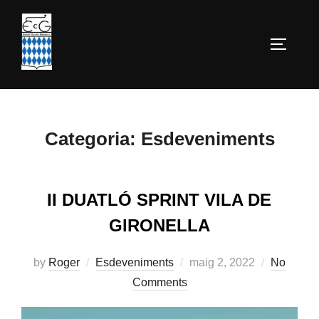
Skip
to
TOGGLE
content
Categoria:
Esdeveniments
II DUATLÓ SPRINT VILA DE
GIRONELLA
Posted
by
Roger
Esdeveniments
maig 2, 2022
No
on
Comments