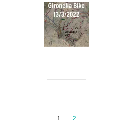
Paginació
1
2
de