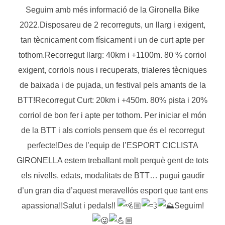
Seguim amb més informació de la Gironella Bike
2022.Disposareu de 2 recorreguts, un llarg i exigent,
tan tècnicament com físicament i un de curt apte per
tothom.Recorregut llarg: 40km i +1100m. 80 % corriol
exigent, corriols nous i recuperats, trialeres tècniques
de baixada i de pujada, un festival pels amants de la
BTT!Recorregut Curt: 20km i +450m. 80% pista i 20%
corriol de bon fer i apte per tothom. Per iniciar el món
de la BTT i als corriols pensem que és el recorregut
perfecte!Des de l’equip de l’ESPORT CICLISTA
GIRONELLA estem treballant molt perquè gent de tots
els nivells, edats, modalitats de BTT… pugui gaudir
d’un gran dia d’aquest meravellós esport que tant ens
apassiona!!Salut i pedals!!
Seguim!